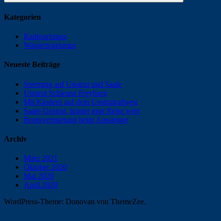
Kategorien
Radtourismus
Wassertourismus
Neueste Beiträge
Sperrung auf Unstrut und Saale
Unstrut Schleuse Freyburg
Mit Kindern auf dem Unstrutradweg
Saale-Unstrut, immer eine Reise wert
Bootsvermietung beim Aussteiger
Archiv
März 2021
Oktober 2020
Mai 2020
April 2020
WordPress-Theme: Donovan von ThemeZee.