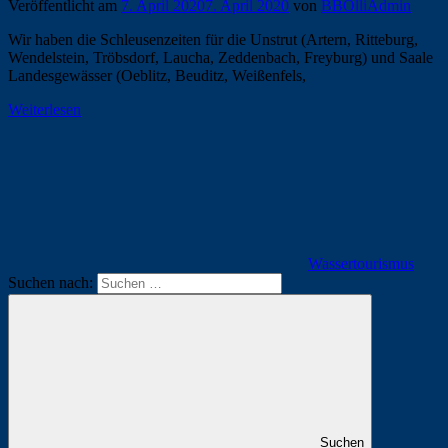
Veröffentlicht am
7. April 2020
7. April 2020
von
BBOlliAdmin
Wir haben die Schleusenzeiten für die Unstrut (Artern, Ritteburg,
Wendelstein, Tröbsdorf, Laucha, Zeddenbach, Freyburg) und Saale
Landesgewässer (Oeblitz, Beuditz, Weißenfels,
Weiterlesen
Wassertourismus
Suchen nach:
Suchen