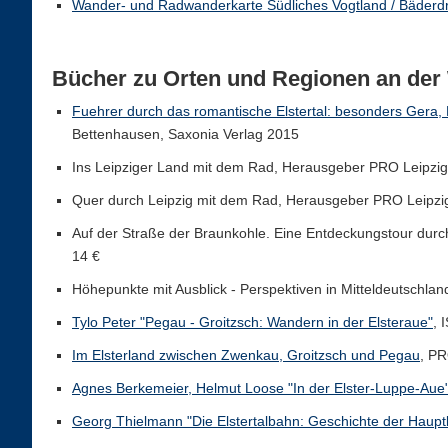
Wander- und Radwanderkarte Südliches Vogtland / Bäderd
Bücher zu Orten und Regionen an der 
Fuehrer durch das romantische Elstertal: besonders Gera,
Bettenhausen, Saxonia Verlag 2015
Ins Leipziger Land mit dem Rad, Herausgeber PRO Leipzig 
Quer durch Leipzig mit dem Rad, Herausgeber PRO Leipzig 
Auf der Straße der Braunkohle. Eine Entdeckungstour durch
14 €
Höhepunkte mit Ausblick - Perspektiven in Mitteldeutschland
Tylo Peter "Pegau - Groitzsch: Wandern in der Elsteraue"
, 
Im Elsterland zwischen Zwenkau, Groitzsch und Pegau
, PR
Agnes Berkemeier, Helmut Loose "In der Elster-Luppe-Aue
Georg Thielmann "Die Elstertalbahn: Geschichte der Haupt