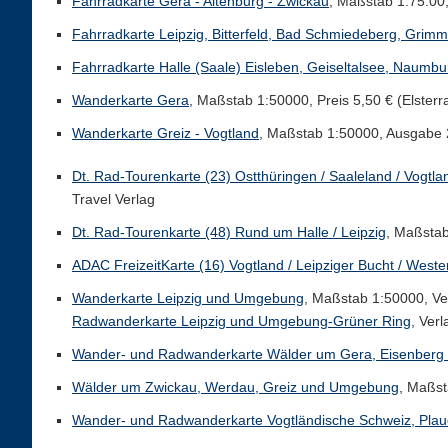
Fahrradkarte Gera - Altenburg - Zwickau
, Maßstab 1:75.00,
Fahrradkarte Leipzig, Bitterfeld, Bad Schmiedeberg, Grim
Fahrradkarte Halle (Saale) Eisleben, Geiseltalsee, Naumbu
Wanderkarte Gera
, Maßstab 1:50000, Preis 5,50 € (Elster
Wanderkarte Greiz - Vogtland
, Maßstab 1:50000, Ausgabe 20
Dt. Rad-Tourenkarte (23) Ostthüringen / Saaleland / Vogtla
Travel Verlag
Dt. Rad-Tourenkarte (48) Rund um Halle / Leipzig
, Maßstab
ADAC FreizeitKarte (16) Vogtland / Leipziger Bucht / Weste
Wanderkarte Leipzig und Umgebung
, Maßstab 1:50000, Ver
Radwanderkarte Leipzig und Umgebung-Grüner Ring
, Verl
Wander- und Radwanderkarte Wälder um Gera, Eisenber
Wälder um Zwickau, Werdau, Greiz und Umgebung
, Maßst
Wander- und Radwanderkarte Vogtländische Schweiz, Pla