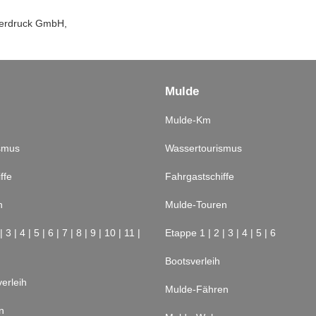
gerdruck GmbH,
Mulde
Mulde-Km
smus
Wassertourismus
ffe
Fahrgastschiffe
n
Mulde-Touren
|
3
|
4
|
5
|
6
|
7
|
8
|
9
|
10
|
11
|
Etappe 1
|
2
|
3
|
4
|
5
|
6
Bootsverleih
erleih
Mulde-Fähren
n