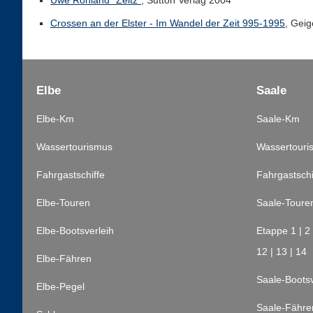
Uwe Rohland "Zeitz"
, Sutton Verlag 2004
Crossen an der Elster - Im Wandel der Zeit 995-1995
, Gei
Elbe
Saale
Elbe-Km
Saale-Km
Wassertourismus
Wassertouri
Fahrgastschiffe
Fahrgastschi
Elbe-Touren
Saale-Toure
Elbe-Bootsverleih
Etappe 1
|
2
12
|
13
|
14
Elbe-Fähren
Saale-Bootsv
Elbe-Pegel
Saale-Fähre