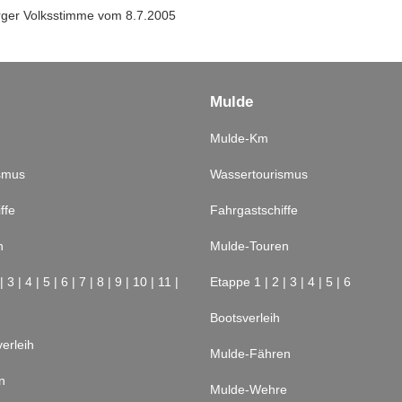
er Volksstimme vom 8.7.2005
Mulde
Mulde-Km
smus
Wassertourismus
ffe
Fahrgastschiffe
n
Mulde-Touren
|
3
|
4
|
5
|
6
|
7
|
8
|
9
|
10
|
11
|
Etappe 1
|
2
|
3
|
4
|
5
|
6
Bootsverleih
erleih
Mulde-Fähren
n
Mulde-Wehre