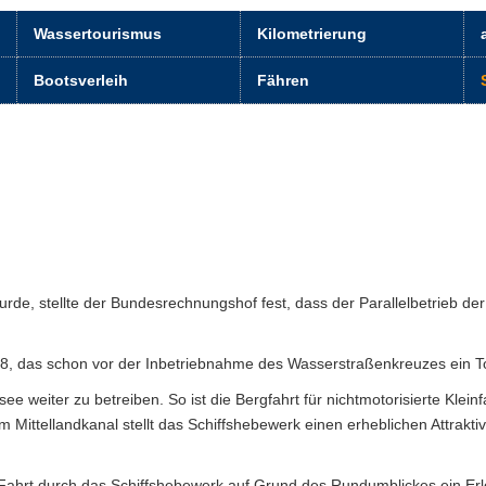
Wassertourismus
Kilometrierung
Bootsverleih
Fähren
de, stellte der Bundesrechnungshof fest, dass der Parallelbetrieb de
, das schon vor der Inbetriebnahme des Wasserstraßenkreuzes ein Tour
e weiter zu betreiben. So ist die Bergfahrt für nichtmotorisierte Kle
em Mittellandkanal stellt das Schiffshebewerk einen erheblichen Attrakt
e Fahrt durch das Schiffshebewerk auf Grund des Rundumblickes ein Erl