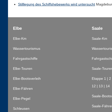
Stilllegung des Schiffshebewerks wird untersucht
Magdeburg
Elbe
Saale
Elbe-Km
Saale-Km
Wassertourismus
Wassertouri
Fahrgastschiffe
Fahrgastschi
Elbe-Touren
Saale-Toure
Elbe-Bootsverleih
Etappe 1
|
2
12
|
13
|
14
Elbe-Fähren
Saale-Bootsv
Elbe-Pegel
Saale-Fähre
Schleusen