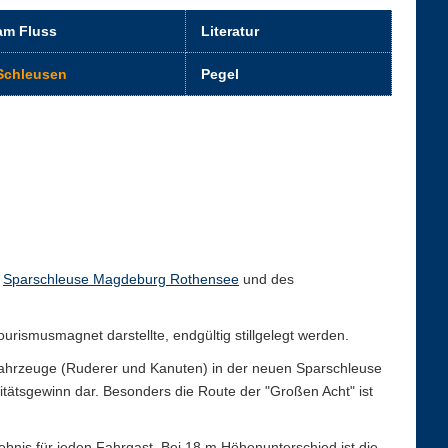
am Fluss
Literatur
Schleusen
Pegel
r
Sparschleuse Magdeburg Rothensee
und des
ismusmagnet darstellte, endgültig stillgelegt werden.
infahrzeuge (Ruderer und Kanuten) in der neuen Sparschleuse
ivitätsgewinn dar. Besonders die Route der "Großen Acht" ist
ebnis für jeden Fahrgast. Bei 18 m Höhenunterschied ist die