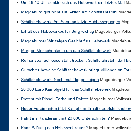
Um 18.40 Uhr senkte sich das Hebewerk ein letztes Mal
Ma
Magdeburg gibt nicht auf: Aktion am Schiffsfahrstuhl
Magdeb
Schiffshebewerk: Am Sonntag letzte Hubbewegungen
Magde
Erhalt des Hebewerkes für Burg wichtig
Magdeburger Volks
Magdeburger Wir zeigen Gesicht fürs Hebewerk
Magdeburg
Morgen Menschenkette um das Schiffshebewerk
Magdeburg
Rothensee: Schleuse steht trocken, Schiffsfahrstuhl darf bis
Gutachter beweist: Schiffshebewerk bringt Millionen an Tou
Schiffshebewerk: Noch mal Flagge zeigen
Magdeburger Vo
20 000 Euro Kampfgeld für das Schiffshebewerk
Magdeburg
Protest mit Pinsel, Farbe und Palette
Magdeburger Volksst
Neuer Verein unterstützt Kampf um Erhalt des Schiffshebe
Fahrt ins Kanzleramt mit 20 000 Unterschriften?
Magdeburg
Kann Stiftung das Hebewerk retten?
Magdeburger Volkssti