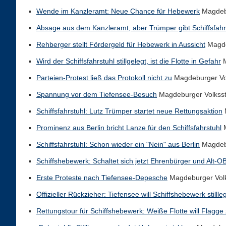
Wende im Kanzleramt: Neue Chance für Hebewerk
Magdebu
Absage aus dem Kanzleramt, aber Trümper gibt Schiffsfahrs
Rehberger stellt Fördergeld für Hebewerk in Aussicht
Magde
Wird der Schiffsfahrstuhl stillgelegt, ist die Flotte in Gefahr
M
Parteien-Protest ließ das Protokoll nicht zu
Magdeburger Vo
Spannung vor dem Tiefensee-Besuch
Magdeburger Volkss
Schiffsfahrstuhl: Lutz Trümper startet neue Rettungsaktion
Prominenz aus Berlin bricht Lanze für den Schiffsfahrstuhl
M
Schiffsfahrstuhl: Schon wieder ein "Nein" aus Berlin
Magdebu
Schiffshebewerk: Schaltet sich jetzt Ehrenbürger und Alt-OB 
Erste Proteste nach Tiefensee-Depesche
Magdeburger Vol
Offizieller Rückzieher: Tiefensee will Schiffshebewerk stilll
Rettungstour für Schiffshebewerk: Weiße Flotte will Flagge