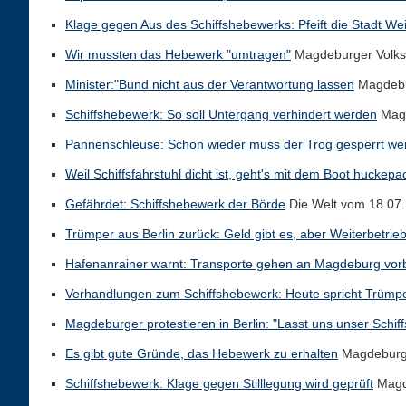
Klage gegen Aus des Schiffshebewerks: Pfeift die Stadt We
Wir mussten das Hebewerk "umtragen"
Magdeburger Volks
Minister:"Bund nicht aus der Verantwortung lassen
Magdebu
Schiffshebewerk: So soll Untergang verhindert werden
Magd
Pannenschleuse: Schon wieder muss der Trog gesperrt we
Weil Schiffsfahrstuhl dicht ist, geht's mit dem Boot huckep
Gefährdet: Schiffshebewerk der Börde
Die Welt vom 18.07
Trümper aus Berlin zurück: Geld gibt es, aber Weiterbetrie
Hafenanrainer warnt: Transporte gehen an Magdeburg vor
Verhandlungen zum Schiffshebewerk: Heute spricht Trümpe
Magdeburger protestieren in Berlin: "Lasst uns unser Schif
Es gibt gute Gründe, das Hebewerk zu erhalten
Magdeburge
Schiffshebewerk: Klage gegen Stilllegung wird geprüft
Magd