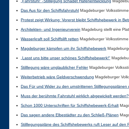
„Fahrstuhl“ -Stilllegung schadet Hafenentwicklung
Magdebur
Das Aus für den Schiffsfahrstuhl
Magdeburger Volksstimme
Protest zeigt Wirkung: Vorerst bleibt Schiffshebewerk in Bet
Architekten- und Ingenieurverein
Magdeburg stellt eine Plat
Wasserkraft soll Schiffslift retten
Magdeburger Volksstimme
Magdeburger kämpfen um ihr Schiffshebewerk
Magdeburge
„Lasst uns bitte unser schönes Schiffshebewerk!“
Magdebur
Stilllegung wäre unglaublicher Fehler
Magdeburger Volksst
Weiterbetrieb wäre Geldverschwendung
Magdeburger Volk
Das Für und Wider zu den umstrittenen Stilllegungsplänen
Muss der berühmte Fahrstuhl wirklich abgewickelt werden?
Schon 1000 Unterschriften für Schiffshebewerk-Erhalt
Magd
Das sagen andere Elbestädter zu den Schließ-Plänen
Magd
Stilllegungspläne des Schiffshebewerks ruft Leser auf den 