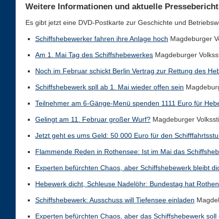
Weitere Informationen und aktuelle Pressebericht
Es gibt jetzt eine DVD-Postkarte zur Geschichte und Betriebs
Schiffshebewerker fahren ihre Anlage hoch
Magdeburger Vo
Am 1. Mai Tag des Schiffshebewerkes
Magdeburger Volkss
Noch im Februar schickt Berlin Vertrag zur Rettung des H
Schiffshebewerk spll ab 1. Mai wieder offen sein
Magdeburg
Teilnehmer am 6-Gänge-Menü spenden 1111 Euro für Heb
Gelingt am 11. Februar großer Wurf?
Magdeburger Volksst
Jetzt geht es ums Geld: 50 000 Euro für den Schifffahrtsstu
Flammende Reden in Rothensee: Ist im Mai das Schiffsheb
Experten befürchten Chaos, aber Schiffshebewerk bleibt di
Hebewerk dicht, Schleuse Nadelöhr: Bundestag hat Rothen
Schiffshebewerk: Ausschuss will Tiefensee einladen
Magdeb
Experten befürchten Chaos, aber das Schiffshebewerk soll 