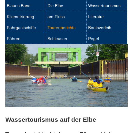
Blaues Band
Die Elbe
Wassertourismus
Kilometrierung
am Fluss
Literatur
Fahrgastschiffe
Tourenberichte
Bootsverleih
Fähren
Schleusen
Pegel
Wassertourismus auf der Elbe