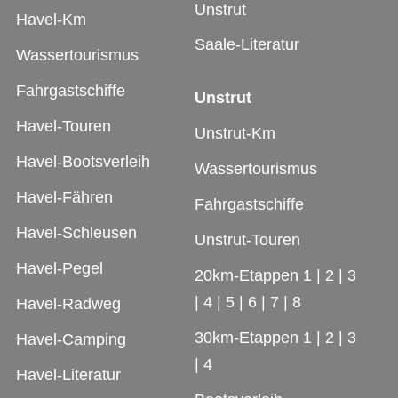
Unstrut
Havel-Km
Saale-Literatur
Wassertourismus
Fahrgastschiffe
Unstrut
Havel-Touren
Unstrut-Km
Havel-Bootsverleih
Wassertourismus
Havel-Fähren
Fahrgastschiffe
Havel-Schleusen
Unstrut-Touren
Havel-Pegel
20km-Etappen 1
|
2
|
3
|
4
|
5
|
6
|
7
|
8
Havel-Radweg
30km-Etappen 1
|
2
|
3
Havel-Camping
|
4
Havel-Literatur