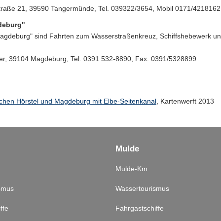
traße 21, 39590 Tangermünde, Tel. 039322/3654, Mobil 0171/4218162
deburg"
Magdeburg" sind Fahrten zum Wasserstraßenkreuz, Schiffshebewerk u
rder, 39104 Magdeburg, Tel. 0391 532-8890, Fax. 0391/5328899
ischen Hörstel und Magdeburg mit Elbe-Seitenkanal
, Kartenwerft 2013
Mulde
Mulde-Km
smus
Wassertourismus
ffe
Fahrgastschiffe