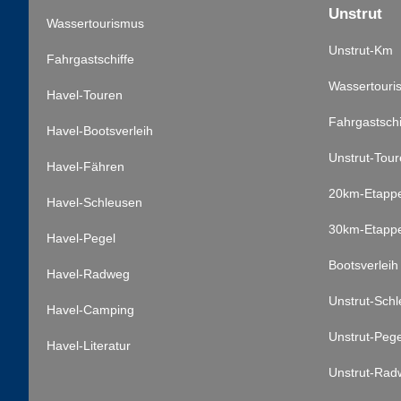
Unstrut
Wassertourismus
Unstrut-Km
Fahrgastschiffe
Wassertouri
Havel-Touren
Fahrgastschi
Havel-Bootsverleih
Unstrut-Tou
Havel-Fähren
20km-Etapp
Havel-Schleusen
30km-Etapp
Havel-Pegel
Bootsverleih
Havel-Radweg
Unstrut-Sch
Havel-Camping
Unstrut-Pege
Havel-Literatur
Unstrut-Rad