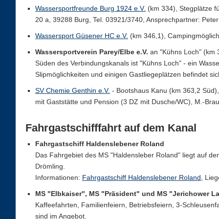
Wassersportfreunde Burg 1924 e.V.
(km 334), Stegplätze f
20 a, 39288 Burg, Tel. 03921/3740, Ansprechpartner: Pete
Wassersport Güsener HC e.V.
(km 346,1), Campingmöglich
Wassersportverein Parey/Elbe e.V.
an "Kühns Loch" (km 3
Süden des Verbindungskanals ist "Kühns Loch" - ein Wass
Slipmöglichkeiten und einigen Gastliegeplätzen befindet s
SV Chemie Genthin e.V.
- Bootshaus Kanu (km 363,2 Süd), 
mit Gaststätte und Pension (3 DZ mit Dusche/WC), M.-Brau
Fahrgastschifffahrt auf dem Kanal
Fahrgastschiff Haldenslebener Roland
Das Fahrgebiet des MS "Haldensleber Roland" liegt auf d
Drömling.
Informationen:
Fahrgastschiff Haldenslebener Roland
, Lie
MS "Elbkaiser", MS "Präsident" und MS "Jerichower L
Kaffeefahrten, Familienfeiern, Betriebsfeiern, 3-Schleuse
sind im Angebot.