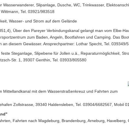
ür Wasserwanderer, Slipanlage, Dusche, WC, Trinkwasser, Elektoansch
r Wittmann, Tel. 03921/983518
keit, Wasser- und Strom auf dem Gelände
51,4), Über den Pareyer Verbindungskanal gelangt man vom Elbe-Hav
ersportzentrum zum Baden, Angeln, Bootfahren und Camping. Das Boot
ich an diesem Gewässer. Ansprechpartner: Lothar Specht, Tel. 039349/
feste Steganlage, Slipebene für Jollen u.ä., Reparaturmöglichkeit, 
tzsch-Str. 1, 39307 Genthin, Tel. 03933/805580
em Mittellandkanal mit dem Wasserstraßenkreuz und Fahrten zum
gehafen Zollstrasse, 39340 Haldensleben, Tel. 03904/6682567, Mobil 
and"
nfahrten, Fahrten nach Magdeburg, Brandenburg, Arneburg, Havelberg, 