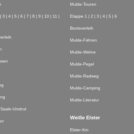
n
Mulde-Touren
|
3
|
4
|
5
|
6
|
7
|
8
|
9
|
10
|
11
|
Etappe 1
|
2
|
3
|
4
|
5
|
6
Bootsverleih
erleih
Mulde-Fähren
n
Mulde-Wehre
usen
Mulde-Pegel
Mulde-Radweg
eg
Mulde-Camping
ing
Mulde-Literatur
 Saale-Unstrut
Weiße Elster
tur
Elster-Km