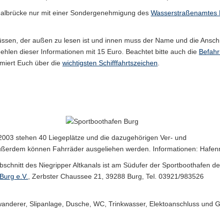
nalbrücke nur mit einer Sondergenehmigung des
Wasserstraßenamtes
sen, der außen zu lesen ist und innen muss der Name und die Anschr
Fehlen dieser Informationen mit 15 Euro. Beachtet bitte auch die
Befahr
miert Euch über die
wichtigsten Schifffahrtszeichen
.
.2003 stehen 40 Liegeplätze und die dazugehörigen Ver- und
Außerdem können Fahrräder ausgeliehen werden. Informationen: Hafen
bschnitt des Niegripper Altkanals ist am Südufer der Sportboothafen 
Burg e.V.
, Zerbster Chaussee 21, 39288 Burg, Tel. 03921/983526
anderer, Slipanlage, Dusche, WC, Trinkwasser, Elektoanschluss und G