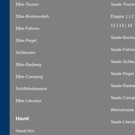
Elbe-Touren
Saale-Toure
Elbe-Bootsverleih
Etappe 1
|
2
12
|
13
|
14
Elbe-Fähren
Saale-Bootsv
Elbe-Pegel
Saale-Fähre
Schleusen
Saale-Schle
Elbe-Radweg
Saale-Pegel
Elbe-Camping
Saale-Radw
Schiffshebewerk
Saale-Camp
Elbe-Literatur
Weinstrasse
Havel
Saale-Litera
Havel-Km