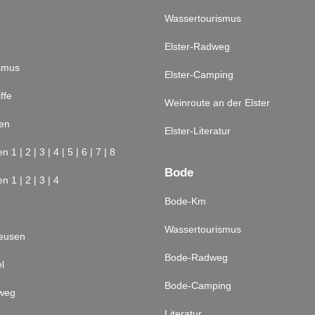
Wassertourismus
Elster-Radweg
smus
Elster-Camping
ffe
Weinroute an der Elster
ren
Elster-Literatur
en 1
|
2
|
3
|
4
|
5
|
6
|
7
|
8
Bode
en 1
|
2
|
3
|
4
Bode-Km
Wassertourismus
leusen
Bode-Radweg
l
Bode-Camping
weg
Literatur