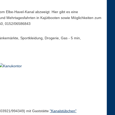
vom Elbe-Havel-Kanal abzweigt. Hier gibt es eine
und Mehrtagesfahrten in Kajütbooten sowie Möglichkeiten zum
750, 0152/06586843
änkemärkte, Sportkleidung, Drogerie, Gas - 5 min,
l. 03921/994349) mit Gaststätte
"Kanalstübchen"