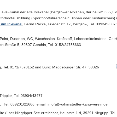
avel-Kanal der alte Ihlekanal (Bergzower Altkanal), der bei km 355,1 
torbootausbildung (Sportbootführerschein Binnen oder Küstenschein) 
 Am Ihlekanal
, Bernd Räcke, Friedenstr. 17, Bergzow, Tel. 039349/50
Point, Duschen, WC, Waschsalon. Kraftstoff, Lebensmittelmärkte, Getr
sch-Straße 5, 39307 Genthin, Tel. 0152/24753663
rg, Tel. 0171/7578152 und Büro: Magdeburger Str. 47, 39326
Trippler, Tel. 03904/43477
g, Tel. 039201/21666, email: info(at)wolmirstedter-kanu-verein.de
te (über Niegripper See erreichbar, Hauptstr. 1 d, 39291 Niegripp, Te