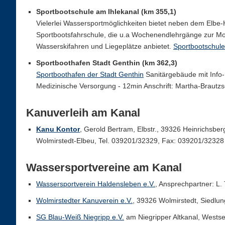
Sportbootschule am Ihlekanal (km 355,1)
Vielerlei Wassersportmöglichkeiten bietet neben dem Elbe-H
Sportbootsfahrschule, die u.a Wochenendlehrgänge zur Mo
Wasserskifahren und Liegeplätze anbietet.
Sportbootschule
Sportboothafen Stadt Genthin (km 362,3)
Sportboothafen der Stadt Genthin
Sanitärgebäude mit Info-
Medizinische Versorgung - 12min Anschrift: Martha-Brautz
Kanuverleih am Kanal
Kanu Kontor
, Gerold Bertram, Elbstr., 39326 Heinrichsbe
Wolmirstedt-Elbeu, Tel. 039201/32329, Fax: 039201/32328
Wassersportvereine am Kanal
Wassersportverein Haldensleben e.V.
, Ansprechpartner: L. 
Wolmirstedter Kanuverein e.V.
, 39326 Wolmirstedt, Siedlun
SG Blau-Weiß Niegripp e.V.
am Niegripper Altkanal, Westsei