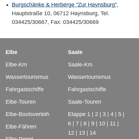
Burgschänke & Herberge "Zur Haynsburg"
,
Hauptstraße 10, 06712 Haynsburg, Tel.
034425/30667, Fax: 034425/30669
Elbe
Saale
Elbe-Km
Saale-Km
Wassertourismus
Wassertourismus
Fahrgastschiffe
Fahrgastschiffe
Elbe-Touren
Saale-Touren
Elbe-Bootsverleih
Etappe 1
|
2
|
3
|
4
|
5
|
6
|
7
|
8
|
9
|
10
|
11
|
Elbe-Fähren
12
|
13
|
14