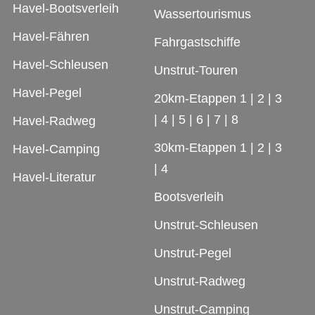
Havel-Bootsverleih
Wassertourismus
Havel-Fähren
Fahrgastschiffe
Havel-Schleusen
Unstrut-Touren
Havel-Pegel
20km-Etappen 1
|
2
|
3
|
4
|
5
|
6
|
7
|
8
Havel-Radweg
30km-Etappen 1
|
2
|
3
Havel-Camping
|
4
Havel-Literatur
Bootsverleih
Unstrut-Schleusen
Unstrut-Pegel
Unstrut-Radweg
Unstrut-Camping