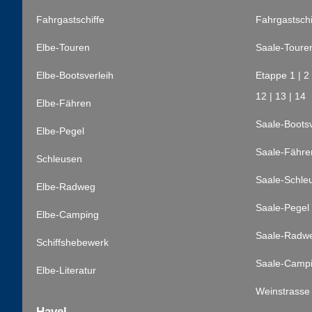
Fahrgastschiffe
Fahrgastschi
Elbe-Touren
Saale-Toure
Elbe-Bootsverleih
Etappe 1
|
2
12
|
13
|
14
Elbe-Fähren
Saale-Bootsv
Elbe-Pegel
Saale-Fähre
Schleusen
Saale-Schle
Elbe-Radweg
Saale-Pegel
Elbe-Camping
Saale-Radw
Schiffshebewerk
Saale-Camp
Elbe-Literatur
Weinstrasse
Havel