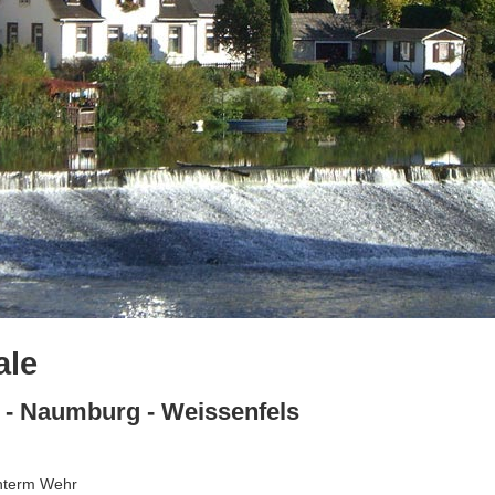
ale
 - Naumburg - Weissenfels
nterm Wehr