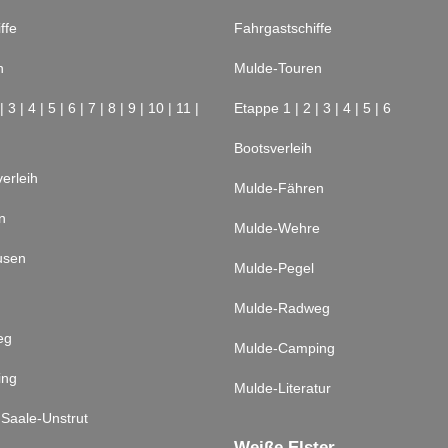
ffe
Fahrgastschiffe
n
Mulde-Touren
|
3
|
4
|
5
|
6
|
7
|
8
|
9
|
10
|
11
|
Etappe 1
|
2
|
3
|
4
|
5
|
6
Bootsverleih
erleih
Mulde-Fähren
n
Mulde-Wehre
usen
Mulde-Pegel
Mulde-Radweg
eg
Mulde-Camping
ing
Mulde-Literatur
 Saale-Unstrut
Weiße Elster