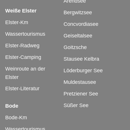
Arendsee
Weiße Elster
Bergwitzsee
Elster-Km
Concvordiasee
Wassertourismus
Geiseltalsee
Elster-Radweg
Goitzsche
Elster-Camping
Stausee Kelbra
Weinroute an der
Löderburger See
Elster
Muldestausee
Elster-Literatur
Pretziener See
Süßer See
Bode
Bode-Km
Wassertourismus